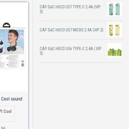
CÁP SẠC HOCO U57 TYPE-C 2.4A (VIP
2)
CÁP SẠC HOCO U57 MICRO 2.4A (VIP 2)
CÁP SẠC HOCO U56 TYPE-C 2.4A ( VIP
3)
 Cool sound
Tai nghe Bluetooth Hoco W72 Earl III abyss
mirror
71 Cool
Tai nghe Bluetooth Hoco W72 Earl III
abyss mirror
n hệ