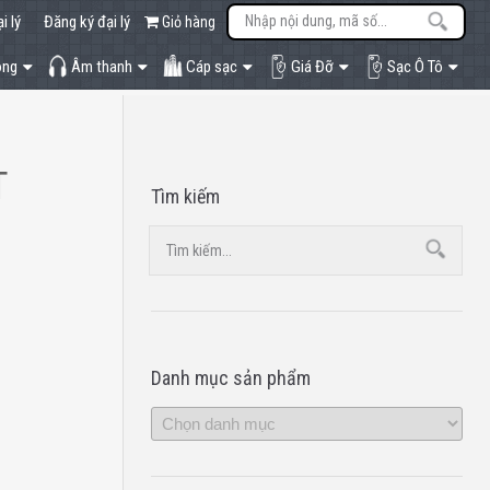
i lý
Đăng ký đại lý
Giỏ hàng
òng
Âm thanh
Cáp sạc
Giá Đỡ
Sạc Ô Tô
T
Tìm kiếm
Danh mục sản phẩm