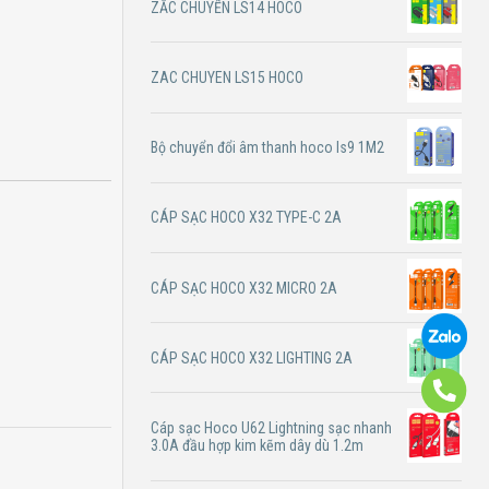
ZẮC CHUYỂN LS14 HOCO
ZAC CHUYEN LS15 HOCO
Bộ chuyển đổi âm thanh hoco ls9 1M2
CÁP SẠC HOCO X32 TYPE-C 2A
CÁP SẠC HOCO X32 MICRO 2A
CÁP SẠC HOCO X32 LIGHTING 2A
Cáp sạc Hoco U62 Lightning sạc nhanh
3.0A đầu hợp kim kẽm dây dù 1.2m