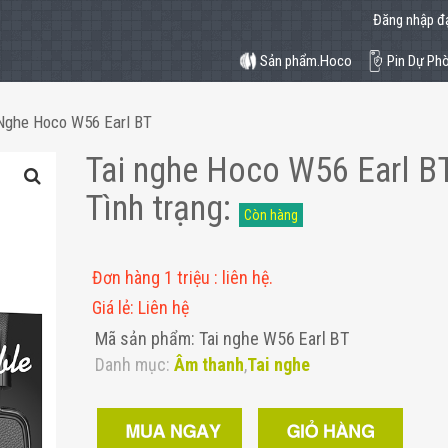
Đăng nhập đạ
Sản phẩm.Hoco
Pin Dự Ph
 Nghe Hoco W56 Earl BT
Tai nghe Hoco W56 Earl B
Tình trạng
:
Còn hàng
Đơn hàng 1 triệu
:
liên hệ.
Giá lẻ
:
Liên hệ
Mã sản phẩm: Tai nghe W56 Earl BT
Danh mục:
Âm thanh
,
Tai nghe