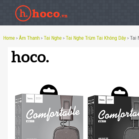
Home
Âm Thanh
Tai Nghe
Tai Nghe Trùm Tai Không Dây
Tai
>
>
>
>