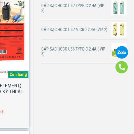
CÁP SẠC HOCO U57 TYPE-C 2.4A (VIP
2)
CÁP SẠC HOCO U57 MICRO 2.4A (VIP 2)
CÁP SẠC HOCO U56 TYPE-C 2.4A ( VIP
3)
Còn hàng
 ELEMENT(
H KỸ THUẬT
 hệ