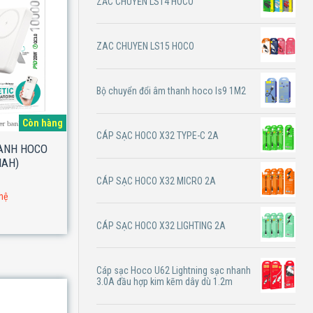
ZẮC CHUYỂN LS14 HOCO
ZAC CHUYEN LS15 HOCO
Bộ chuyển đổi âm thanh hoco ls9 1M2
Còn hàng
CÁP SẠC HOCO X32 TYPE-C 2A
HANH HOCO
MAH)
CÁP SẠC HOCO X32 MICRO 2A
 hệ
CÁP SẠC HOCO X32 LIGHTING 2A
Cáp sạc Hoco U62 Lightning sạc nhanh
3.0A đầu hợp kim kẽm dây dù 1.2m