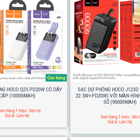
Còn hàng
NG HOCO Q25 PD20W CÓ DÂY
SẠC DỰ PHÒNG HOCO J123D
CÁP (10000MAH)
22.5W+PD20W) VỚI MÀN HÌN
SỐ (90000MAH)
ơn hàng 1 triệu : liên hệ
Giá lẻ: Liên Hệ
Đơn hàng 1 triệu : liên
Giá lẻ: Liên Hệ