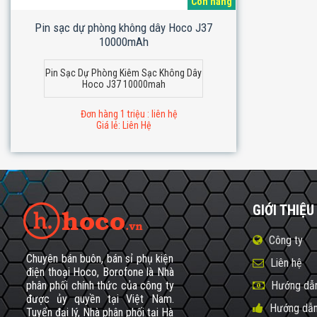
Còn hàng
Pin sạc dự phòng không dây Hoco J37
10000mAh
Pin Sạc Dự Phòng Kiêm Sạc Không Dây
Hoco J37 10000mah
Đơn hàng 1 triệu : liên hệ
Giá lẻ: Liên Hệ
GIỚI THIỆU
Công ty
Chuyên bán buôn, bán sỉ phụ kiện
Liên hệ
điện thoại Hoco, Borofone là Nhà
phân phối chính thức của công ty
Hướng dẫn
được ủy quyền tại Việt Nam.
Hướng dẫn
Tuyển đại lý, Nhà phân phối tại Hà