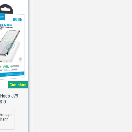
Còn hàng
 Hoco J79
3.0
iêm sạc
nhanh