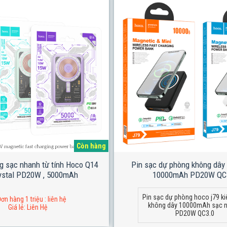
Còn hàng
g sạc nhanh từ tính Hoco Q14
Pin sạc dự phòng không dây
rystal PD20W , 5000mAh
10000mAh PD20W QC
Pin sạc dự phòng hoco j79 k
ơn hàng 1 triệu : liên hệ
không dây 10000mAh sạc 
Giá lẻ: Liên Hệ
PD20W QC3.0