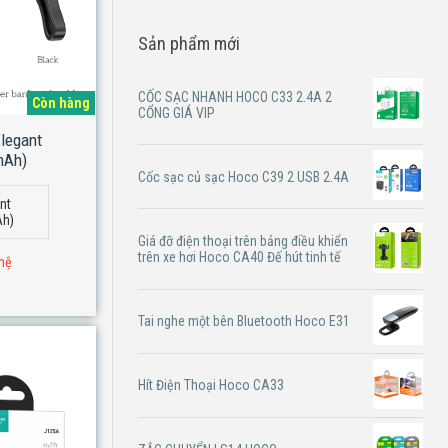
Sản phẩm mới
CỐC SẠC NHANH HOCO C33 2.4A 2
Còn hàng
CỔNG GIÁ VIP
legant
mAh)
Cốc sạc củ sạc Hoco C39 2 USB 2.4A
nt
Ah)
Giá đỡ điện thoại trên bảng điều khiển
trên xe hơi Hoco CA40 Đế hút tinh tế
 hệ
Tai nghe một bên Bluetooth Hoco E31
Hít Điện Thoại Hoco CA33