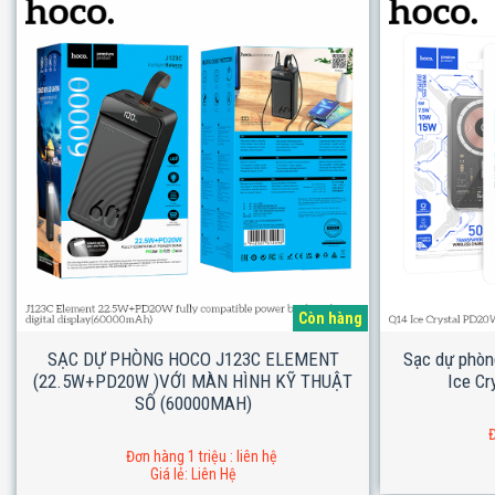
Còn hàng
SẠC DỰ PHÒNG HOCO J123C ELEMENT
Sạc dự phòn
(22.5W+PD20W )VỚI MÀN HÌNH KỸ THUẬT
Ice C
SỐ (60000MAH)
Đ
Đơn hàng 1 triệu : liên hệ
Giá lẻ: Liên Hệ