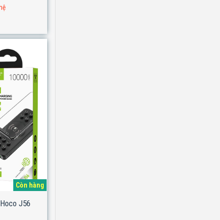
 hệ
Còn hàng
 Hoco J56