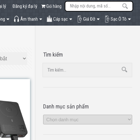
i lý
Đăng ký đại lý
Giỏ hàng
òng
Âm thanh
Cáp sạc
Giá Đỡ
Sạc Ô Tô
Tìm kiếm
Danh mục sản phẩm