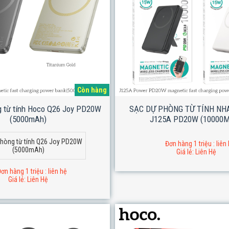
Còn hàng
g từ tính Hoco Q26 Joy PD20W
SẠC DỰ PHÒNG TỪ TÍNH N
(5000mAh)
J125A PD20W (10000
hòng từ tính Q26 Joy PD20W
Đơn hàng 1 triệu : liên
(5000mAh)
Giá lẻ: Liên Hệ
ơn hàng 1 triệu : liên hệ
Giá lẻ: Liên Hệ