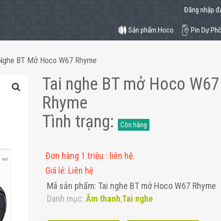
Đăng nhập đạ
Sản phẩm.Hoco
Pin Dự Ph
 Nghe BT Mở Hoco W67 Rhyme
Tai nghe BT mở Hoco W67
Rhyme
Tình trạng
:
Còn hàng
Đơn hàng 1 triệu
:
liên hệ.
Giá lẻ
:
Liên hệ
Mã sản phẩm: Tai nghe BT mở Hoco W67 Rhyme
Danh mục:
Âm thanh
,
Tai nghe