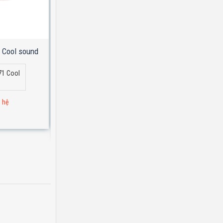
 Cool sound
Tai nghe Bluetooth Hoco W72 Earl III abyss
mirror
71 Cool
Tai nghe Bluetooth Hoco W72 Earl III
abyss mirror
n hệ
Đơn hàng 1 triệu : liên hệ
Giá lẻ: Liên Hệ