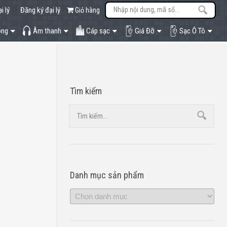
i lý
Đăng ký đại lý
Giỏ hàng
òng
Âm thanh
Cáp sạc
Giá Đỡ
Sạc Ô Tô
Tìm kiếm
Danh mục sản phẩm