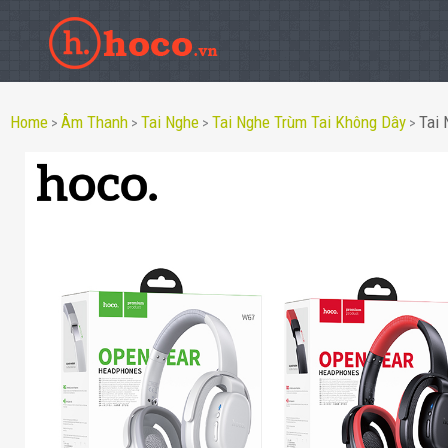
Home
Âm Thanh
Tai Nghe
Tai Nghe Trùm Tai Không Dây
Tai
>
>
>
>