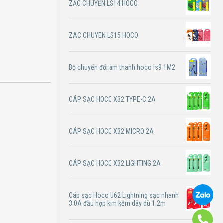
ZẮC CHUYỂN LS14 HOCO
ZAC CHUYEN LS15 HOCO
Bộ chuyển đổi âm thanh hoco ls9 1M2
CÁP SẠC HOCO X32 TYPE-C 2A
CÁP SẠC HOCO X32 MICRO 2A
CÁP SẠC HOCO X32 LIGHTING 2A
Cáp sạc Hoco U62 Lightning sạc nhanh
3.0A đầu hợp kim kẽm dây dù 1.2m