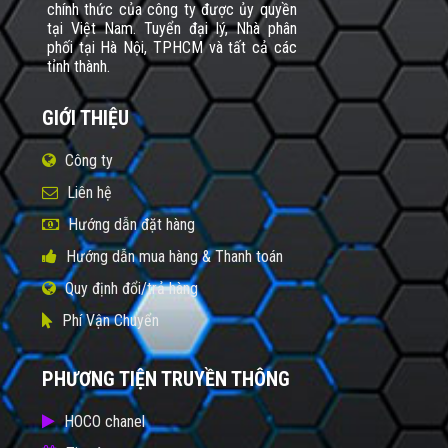
chính thức của công ty được ủy quyền
tại Việt Nam. Tuyển đại lý, Nhà phân
phối tại Hà Nội, TPHCM và tất cả các
tỉnh thành.
GIỚI THIỆU
Công ty
Liên hệ
Hướng dẫn đặt hàng
Hướng dẫn mua hàng & Thanh toán
Quy định đổi/trả hàng
Phí Vận Chuyển
PHƯƠNG TIỆN TRUYỀN THÔNG
HOCO chanel