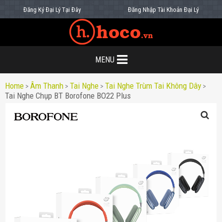
Đăng Ký Đại Lý Tại Đây
Đăng Nhập Tài Khoản Đại Lý
MENU
Home
Âm Thanh
Tai Nghe
Tai Nghe Trùm Tai Không Dây
>
>
>
>
Tai Nghe Chụp BT Borofone BO22 Plus