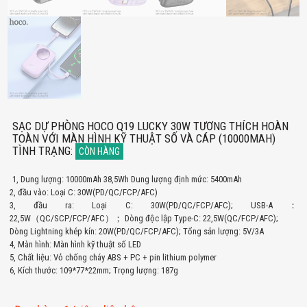
SẠC DỰ PHÒNG HOCO Q19 LUCKY 30W TƯƠNG THÍCH HOÀN
TOÀN VỚI MÀN HÌNH KỸ THUẬT SỐ VÀ CÁP (10000MAH)
TÌNH TRẠNG
:
CÒN HÀNG
1, Dung lượng: 10000mAh 38,5Wh Dung lượng định mức: 5400mAh
2, đầu vào: Loại C: 30W(PD/QC/FCP/AFC)
3, đầu ra: Loại C: 30W(PD/QC/FCP/AFC); USB-A：
22,5W（QC/SCP/FCP/AFC）； Dòng độc lập Type-C: 22,5W(QC/FCP/AFC);
Dòng Lightning khép kín: 20W(PD/QC/FCP/AFC); Tổng sản lượng: 5V/3A
4, Màn hình: Màn hình kỹ thuật số LED
5, Chất liệu: Vỏ chống cháy ABS + PC + pin lithium polymer
6, Kích thước: 109*77*22mm; Trọng lượng: 187g