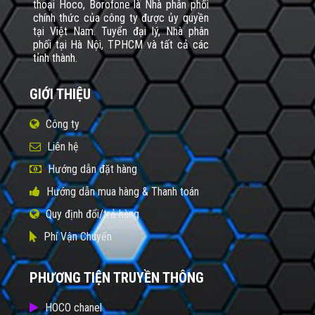
thoại Hoco, Borofone là Nhà phân phối
chính thức của công ty được ủy quyền
tại Việt Nam. Tuyển đại lý, Nhà phân
phối tại Hà Nội, TPHCM và tất cả các
tỉnh thành.
GIỚI THIỆU
Công ty
Liên hệ
Hướng dẫn đặt hàng
Hướng dẫn mua hàng & Thanh toán
Quy định đổi/trả hàng
Phí Vận Chuyển
PHƯƠNG TIỆN TRUYỀN THÔNG
HOCO chanel