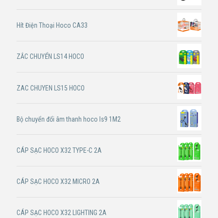
Hít Điện Thoại Hoco CA33
ZẮC CHUYỂN LS14 HOCO
ZAC CHUYEN LS15 HOCO
Bộ chuyển đổi âm thanh hoco ls9 1M2
CÁP SẠC HOCO X32 TYPE-C 2A
CÁP SẠC HOCO X32 MICRO 2A
CÁP SẠC HOCO X32 LIGHTING 2A