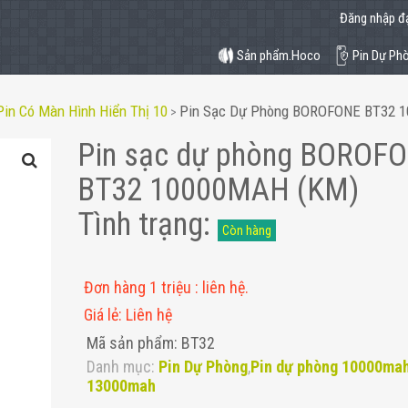
Đăng nhập đạ
Sản phẩm.Hoco
Pin Dự Ph
Pin Có Màn Hình Hiển Thị 10
Pin Sạc Dự Phòng BOROFONE BT32 
>
Pin sạc dự phòng BOROF
BT32 10000MAH (KM)
Tình trạng
:
Còn hàng
Đơn hàng 1 triệu
:
liên hệ.
Giá lẻ
:
Liên hệ
Mã sản phẩm: BT32
Danh mục:
Pin Dự Phòng
,
Pin dự phòng 10000ma
13000mah