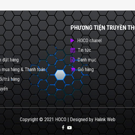
PHƯƠNG TIỆN TRUYỀN T
HOCO chanel
Tin tức
 đặt hàng
Danh mục
 mua hàng & Thanh toán
Giỏ hàng
ổi/trả hàng
uyển
Copyright © 2021 HOCO | Designed by
Halink Web