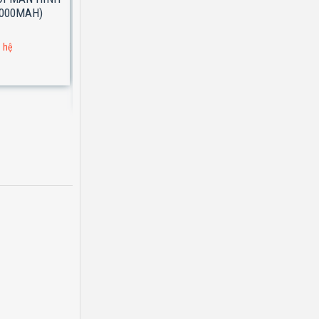
0000MAH)
Pin Sạc Dự Phòng Borofone BJ14
10000mAh
n hệ
Đơn hàng 1 triệu : liên hệ
Giá lẻ: Liên Hệ