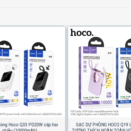
hòng Hoco Q33 PD20W cáp hai
SẠC DỰ PHÒNG HOCO Q19 
chiều (10000mAh)
TƯƠNG THÍCH HOÀN TOÀN V