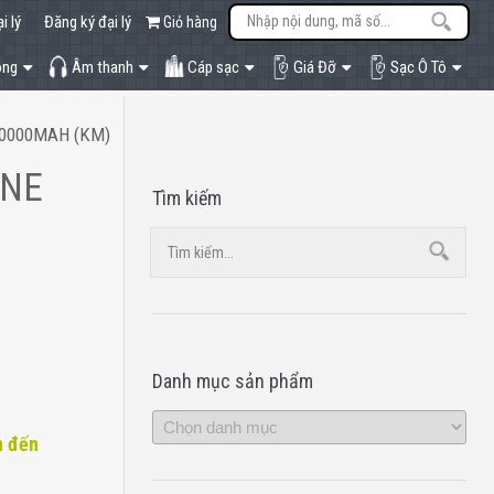
i lý
Đăng ký đại lý
Giỏ hàng
òng
Âm thanh
Cáp sạc
Giá Đỡ
Sạc Ô Tô
10000MAH (KM)
ONE
Tìm kiếm
Danh mục sản phẩm
h đến