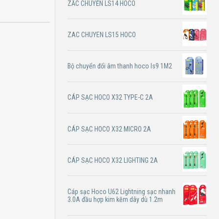
ZẮC CHUYỂN LS14 HOCO
ZAC CHUYEN LS15 HOCO
Bộ chuyển đổi âm thanh hoco ls9 1M2
CÁP SẠC HOCO X32 TYPE-C 2A
CÁP SẠC HOCO X32 MICRO 2A
CÁP SẠC HOCO X32 LIGHTING 2A
Cáp sạc Hoco U62 Lightning sạc nhanh
3.0A đầu hợp kim kẽm dây dù 1.2m