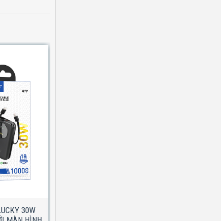
LUCKY 30W
Pin Sạc Dự Phòng Borofone BJ14
ỚI MÀN HÌNH
10000mAh