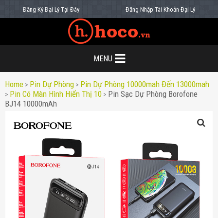
Đăng Ký Đại Lý Tại Đây
Đăng Nhập Tài Khoản Đại Lý
MENU
Home
Pin Dự Phòng
Pin Dự Phòng 10000mah Đến 13000mah
>
>
Pin Có Màn Hình Hiển Thị 10
Pin Sạc Dự Phòng Borofone
>
>
BJ14 10000mAh