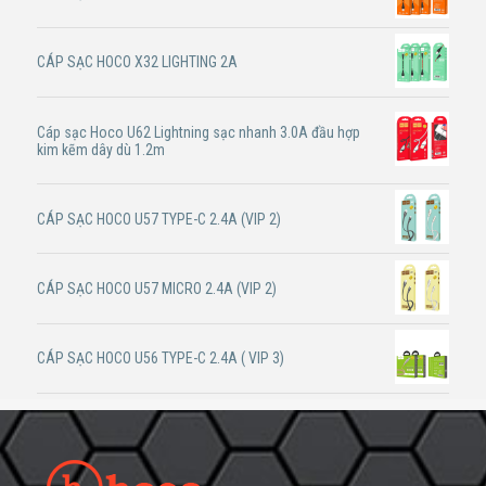
CÁP SẠC HOCO X32 LIGHTING 2A
Cáp sạc Hoco U62 Lightning sạc nhanh 3.0A đầu hợp
kim kẽm dây dù 1.2m
CÁP SẠC HOCO U57 TYPE-C 2.4A (VIP 2)
CÁP SẠC HOCO U57 MICRO 2.4A (VIP 2)
CÁP SẠC HOCO U56 TYPE-C 2.4A ( VIP 3)