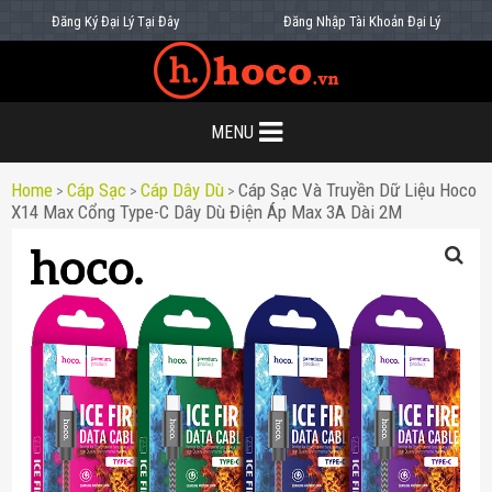
Đăng Ký Đại Lý Tại Đây
Đăng Nhập Tài Khoản Đại Lý
MENU
Home
Cáp Sạc
Cáp Dây Dù
Cáp Sạc Và Truyền Dữ Liệu Hoco
>
>
>
X14 Max Cổng Type-C Dây Dù Điện Áp Max 3A Dài 2M