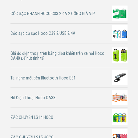
CỐC SẠC NHANH HOCO C33 2.4A 2 CỔNG GIÁ VIP
Cốc sạc củ sạc Hoco C39 2 USB 2.4A
Giá đỡ điện thoại trên bảng điều khiển trên xe hơi Hoco
CA40 Đế hút tinh tế
Tai nghe một bên Bluetooth Hoco E31
Hít Điện Thoại Hoco CA33
ZẮC CHUYỂN LS14 HOCO
ZAC CHUYEN LS15 HOCO