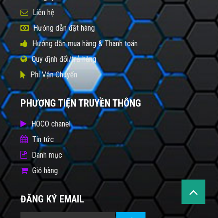
Liên hệ
Hướng dẫn đặt hàng
Hướng dẫn mua hàng & Thanh toán
Quy định đổi/trả hàng
Phí Vận Chuyển
PHƯƠNG TIỆN TRUYỀN THÔNG
HOCO chanel
Tin tức
Danh mục
Giỏ hàng
ĐĂNG KÝ EMAIL