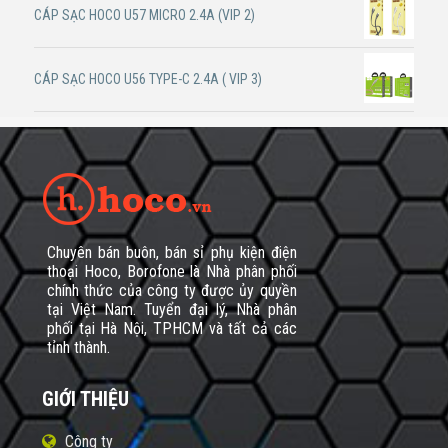
CÁP SẠC HOCO U57 MICRO 2.4A (VIP 2)
CÁP SẠC HOCO U56 TYPE-C 2.4A ( VIP 3)
Chuyên bán buôn, bán sỉ phụ kiện điện
thoại Hoco, Borofone là Nhà phân phối
chính thức của công ty được ủy quyền
tại Việt Nam. Tuyển đại lý, Nhà phân
phối tại Hà Nội, TPHCM và tất cả các
tỉnh thành.
GIỚI THIỆU
Công ty