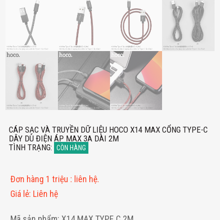
CÁP SẠC VÀ TRUYỀN DỮ LIỆU HOCO X14 MAX CỔNG TYPE-C
DÂY DÙ ĐIỆN ÁP MAX 3A DÀI 2M
TÌNH TRẠNG
:
CÒN HÀNG
Đơn hàng 1 triệu
:
liên hệ.
Giá lẻ
:
Liên hệ
Mã sản phẩm: X14 MAX TYPE C 2M