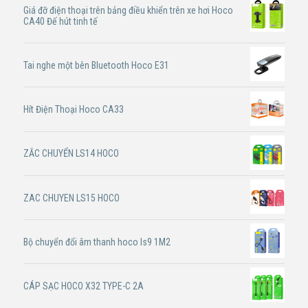
Giá đỡ điện thoại trên bảng điều khiển trên xe hơi Hoco
CA40 Đế hút tinh tế
Tai nghe một bên Bluetooth Hoco E31
Hít Điện Thoại Hoco CA33
ZẮC CHUYỂN LS14 HOCO
ZAC CHUYEN LS15 HOCO
Bộ chuyển đổi âm thanh hoco ls9 1M2
CÁP SẠC HOCO X32 TYPE-C 2A