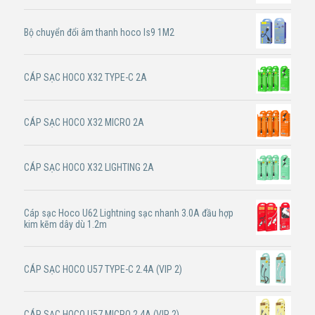
Bộ chuyển đổi âm thanh hoco ls9 1M2
CÁP SẠC HOCO X32 TYPE-C 2A
CÁP SẠC HOCO X32 MICRO 2A
CÁP SẠC HOCO X32 LIGHTING 2A
Cáp sạc Hoco U62 Lightning sạc nhanh 3.0A đầu hợp
kim kẽm dây dù 1.2m
CÁP SẠC HOCO U57 TYPE-C 2.4A (VIP 2)
CÁP SẠC HOCO U57 MICRO 2.4A (VIP 2)