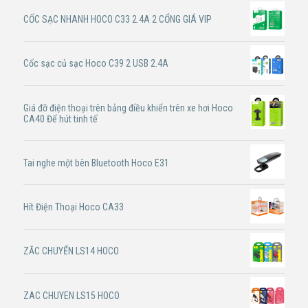
CỐC SẠC NHANH HOCO C33 2.4A 2 CỔNG GIÁ VIP
Cốc sạc củ sạc Hoco C39 2 USB 2.4A
Giá đỡ điện thoại trên bảng điều khiển trên xe hơi Hoco
CA40 Đế hút tinh tế
Tai nghe một bên Bluetooth Hoco E31
Hít Điện Thoại Hoco CA33
ZẮC CHUYỂN LS14 HOCO
ZAC CHUYEN LS15 HOCO