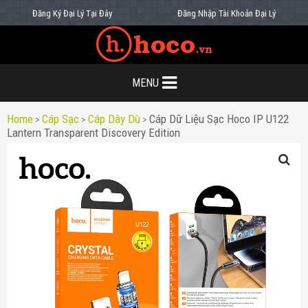
Đăng Ký Đại Lý Tại Đây
Đăng Nhập Tài Khoản Đại Lý
MENU
Home
Cáp Sạc
Cáp Dây Dù
Cáp Dữ Liệu Sạc Hoco IP U122
>
>
>
Lantern Transparent Discovery Edition