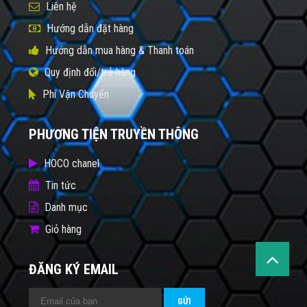
Liên hệ
Hướng dẫn đặt hàng
Hướng dẫn mua hàng & Thanh toán
Quy định đổi/trả hàng
Phí Vận Chuyển
PHƯƠNG TIỆN TRUYỀN THÔNG
HOCO chanel
Tin tức
Danh mục
Giỏ hàng
ĐĂNG KÝ EMAIL