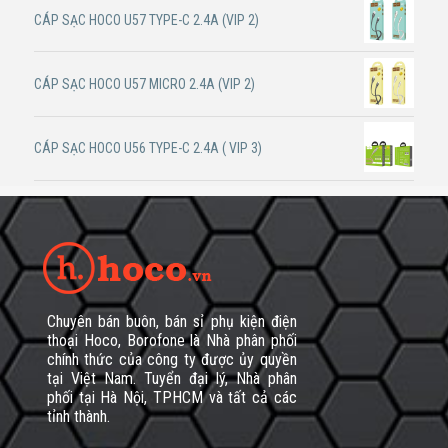
CÁP SẠC HOCO U57 TYPE-C 2.4A (VIP 2)
CÁP SẠC HOCO U57 MICRO 2.4A (VIP 2)
CÁP SẠC HOCO U56 TYPE-C 2.4A ( VIP 3)
Chuyên bán buôn, bán sỉ phụ kiện điện
thoại Hoco, Borofone là Nhà phân phối
chính thức của công ty được ủy quyền
tại Việt Nam. Tuyển đại lý, Nhà phân
phối tại Hà Nội, TPHCM và tất cả các
tỉnh thành.