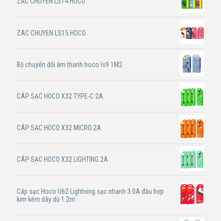
ZẮC CHUYỂN LS14 HOCO
ZAC CHUYEN LS15 HOCO
Bộ chuyển đổi âm thanh hoco ls9 1M2
CÁP SẠC HOCO X32 TYPE-C 2A
CÁP SẠC HOCO X32 MICRO 2A
CÁP SẠC HOCO X32 LIGHTING 2A
Cáp sạc Hoco U62 Lightning sạc nhanh 3.0A đầu hợp
kim kẽm dây dù 1.2m