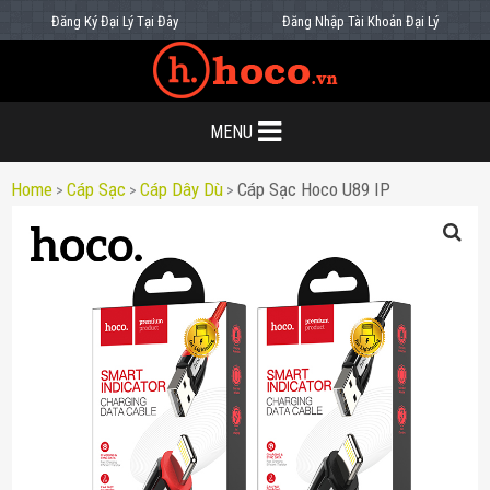
Đăng Ký Đại Lý Tại Đây
Đăng Nhập Tài Khoản Đại Lý
MENU
Home
Cáp Sạc
Cáp Dây Dù
Cáp Sạc Hoco U89 IP
>
>
>