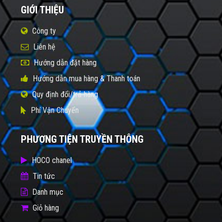
GIỚI THIỆU
Công ty
Liên hệ
Hướng dẫn đặt hàng
Hướng dẫn mua hàng & Thanh toán
Quy định đổi/trả hàng
Phí Vận Chuyển
PHƯƠNG TIỆN TRUYỀN THÔNG
HOCO chanel
Tin tức
Danh mục
Giỏ hàng