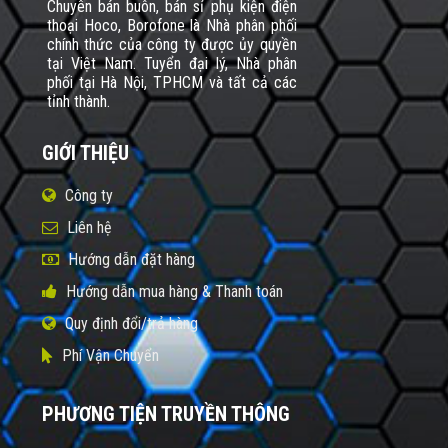
Chuyên bán buôn, bán sỉ phụ kiện điện
thoại Hoco, Borofone là Nhà phân phối
chính thức của công ty được ủy quyền
tại Việt Nam. Tuyển đại lý, Nhà phân
phối tại Hà Nội, TPHCM và tất cả các
tỉnh thành.
GIỚI THIỆU
Công ty
Liên hệ
Hướng dẫn đặt hàng
Hướng dẫn mua hàng & Thanh toán
Quy định đổi/trả hàng
Phí Vận Chuyển
PHƯƠNG TIỆN TRUYỀN THÔNG