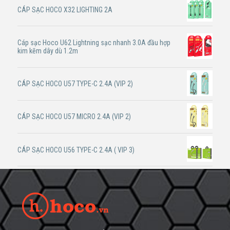
CÁP SẠC HOCO X32 LIGHTING 2A
Cáp sạc Hoco U62 Lightning sạc nhanh 3.0A đầu hợp
kim kẽm dây dù 1.2m
CÁP SẠC HOCO U57 TYPE-C 2.4A (VIP 2)
CÁP SẠC HOCO U57 MICRO 2.4A (VIP 2)
CÁP SẠC HOCO U56 TYPE-C 2.4A ( VIP 3)