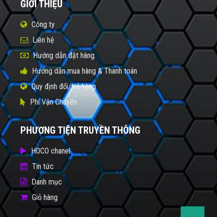
GIỚI THIỆU
Công ty
Liên hệ
Hướng dẫn đặt hàng
Hướng dẫn mua hàng & Thanh toán
Quy định đổi/trả hàng
Phí Vận Chuyển
PHƯƠNG TIỆN TRUYỀN THÔNG
HOCO chanel
Tin tức
Danh mục
Giỏ hàng