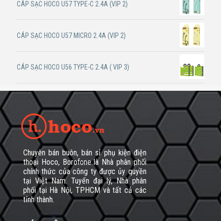
CÁP SẠC HOCO U57 TYPE-C 2.4A (VIP 2)
CÁP SẠC HOCO U57 MICRO 2.4A (VIP 2)
CÁP SẠC HOCO U56 TYPE-C 2.4A ( VIP 3)
Chuyên bán buôn, bán sỉ phụ kiện điện
thoại Hoco, Borofone là Nhà phân phối
chính thức của công ty được ủy quyền
tại Việt Nam. Tuyển đại lý, Nhà phân
phối tại Hà Nội, TPHCM và tất cả các
tỉnh thành.