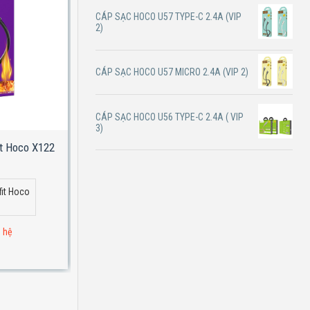
CÁP SẠC HOCO U57 TYPE-C 2.4A (VIP
2)
CÁP SẠC HOCO U57 MICRO 2.4A (VIP 2)
CÁP SẠC HOCO U56 TYPE-C 2.4A ( VIP
3)
it Hoco X122
Cáp dữ liệu sạc Placer Borofone BX120
Micro
fit Hoco
Cáp dữ liệu sạc Placer Borofone
BX120 Micro
n hệ
Đơn hàng 1 triệu : liên hệ
Giá lẻ: Liên Hệ