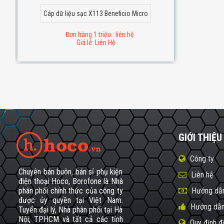
Cáp dữ liệu sạc X113 Beneficio Micro
Đơn hàng 1 triệu : liên hệ
Giá lẻ: Liên Hệ
GIỚI THIỆU
Công ty
Chuyên bán buôn, bán sỉ phụ kiện
Liên hệ
điện thoại Hoco, Borofone là Nhà
phân phối chính thức của công ty
Hướng dẫn
được ủy quyền tại Việt Nam.
Hướng dẫn
Tuyển đại lý, Nhà phân phối tại Hà
Nội, TPHCM và tất cả các tỉnh
Quy định đ