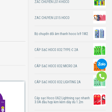
ZẮC CHUYỂN LS14 HOCO
ZAC CHUYEN LS15 HOCO
Bộ chuyển đổi âm thanh hoco ls9 1M2
CÁP SẠC HOCO X32 TYPE-C 2A
CÁP SẠC HOCO X32 MICRO 2A
CÁP SẠC HOCO X32 LIGHTING 2A
Cáp sạc Hoco U62 Lightning sạc nhanh
3.0A đầu hợp kim kẽm dây dù 1.2m