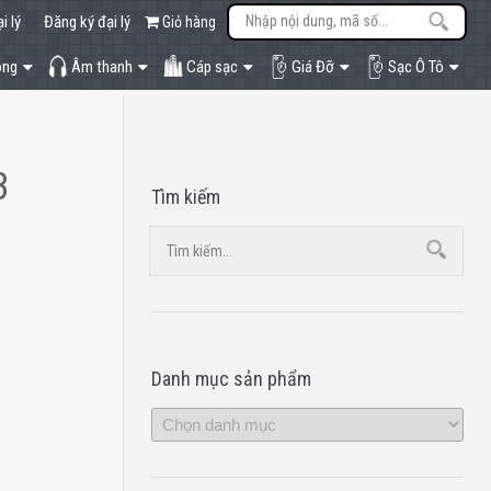
i lý
Đăng ký đại lý
Giỏ hàng
òng
Âm thanh
Cáp sạc
Giá Đỡ
Sạc Ô Tô
3
Tìm kiếm
Danh mục sản phẩm