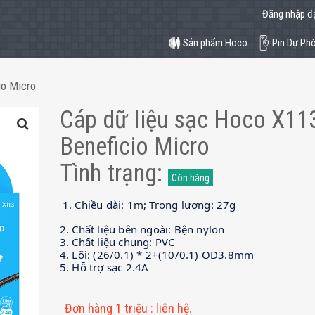
Đăng nhập đạ
Sản phẩm.Hoco
Pin Dự Ph
io Micro
Cáp dữ liệu sạc Hoco X11
Beneficio Micro
Tình trạng
:
Còn hàng
1. Chiều dài: 1m; Trọng lượng: 27g
2. Chất liệu bên ngoài: Bện nylon
3. Chất liệu chung: PVC
4. Lõi: (26/0.1) * 2+(10/0.1) OD3.8mm
5. Hỗ trợ sạc 2.4A
Đơn hàng 1 triệu
:
liên hệ.