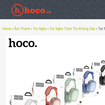
Home
Âm Thanh
Tai Nghe
Tai Nghe Trùm Tai Không Dây
Tai
>
>
>
>