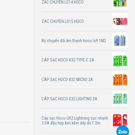
ZẮC CHUYỂN LS14 HOCO
ZAC CHUYEN LS15 HOCO
Bộ chuyển đổi âm thanh hoco ls9 1M2
CÁP SẠC HOCO X32 TYPE-C 2A
CÁP SẠC HOCO X32 MICRO 2A
CÁP SẠC HOCO X32 LIGHTING 2A
Cáp sạc Hoco U62 Lightning sạc nhanh
3.0A đầu hợp kim kẽm dây dù 1.2m