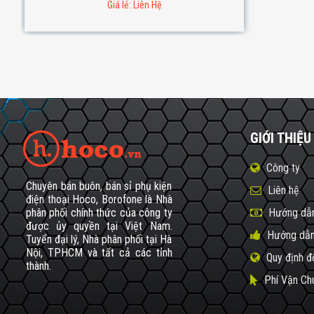
Giá lẻ: Liên Hệ
GIỚI THIỆU
Công ty
Chuyên bán buôn, bán sỉ phụ kiện
Liên hệ
điện thoại Hoco, Borofone là Nhà
phân phối chính thức của công ty
Hướng dẫn
được ủy quyền tại Việt Nam.
Hướng dẫn
Tuyển đại lý, Nhà phân phối tại Hà
Nội, TPHCM và tất cả các tỉnh
Quy định đ
thành.
Phí Vận Ch