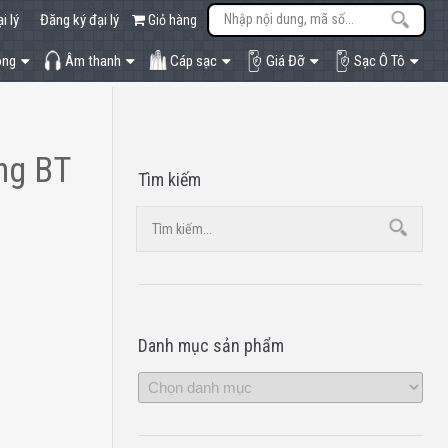
i lý
Đăng ký đại lý
Giỏ hàng
òng
Âm thanh
Cáp sạc
Giá Đỡ
Sạc Ô Tô
ng BT
Tìm kiếm
Danh mục sản phẩm