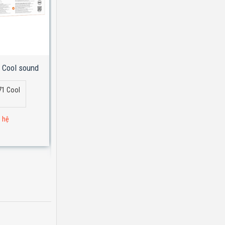
 Cool sound
Tai nghe Bluetooth Hoco W72 Earl III abyss
mirror
71 Cool
Tai nghe Bluetooth Hoco W72 Earl III
abyss mirror
n hệ
Đơn hàng 1 triệu : liên hệ
Giá lẻ: Liên Hệ