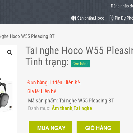
Đăng nhập đạ
Sản phẩm.Hoco
Pin Dự Ph
 Nghe Hoco W55 Pleasing BT
Tai nghe Hoco W55 Pleasi
Tình trạng
:
Còn hàng
Đơn hàng 1 triệu
:
liên hệ.
Giá lẻ
:
Liên hệ
Mã sản phẩm: Tai nghe W55 Pleasing BT
Danh mục:
Âm thanh
,
Tai nghe