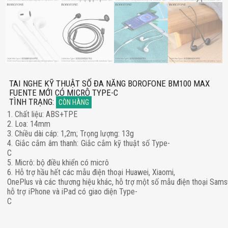
TAI NGHE KỸ THUẬT SỐ ĐA NĂNG BOROFONE BM100 MAX
FUENTE MỚI CÓ MICRÔ TYPE-C
TÌNH TRẠNG
:
CÒN HÀNG
1. Chất liệu: ABS+TPE
2. Loa: 14mm
3. Chiều dài cáp: 1,2m; Trọng lượng: 13g
4. Giắc cắm âm thanh: Giắc cắm kỹ thuật số Type-
C
5. Micrô: bộ điều khiển có micrô
6. Hỗ trợ hầu hết các mẫu điện thoại Huawei, Xiaomi,
OnePlus và các thương hiệu khác, hỗ trợ một số mẫu điện thoại Sam
hỗ trợ iPhone và iPad có giao diện Type-
C