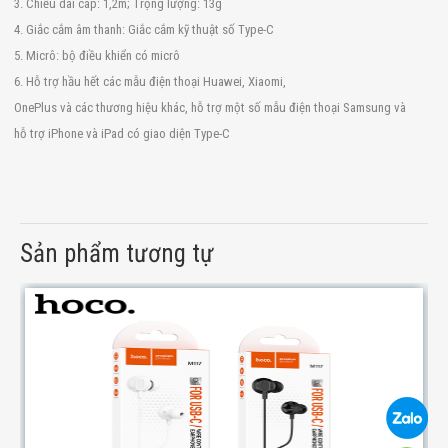
3. Chiều dài cáp: 1,2m; Trọng lượng: 13g
4. Giắc cắm âm thanh: Giắc cắm kỹ thuật số Type-C
5. Micrô: bộ điều khiển có micrô
6. Hỗ trợ hầu hết các mẫu điện thoại Huawei, Xiaomi,
OnePlus và các thương hiệu khác, hỗ trợ một số mẫu điện thoại Samsung và
hỗ trợ iPhone và iPad có giao diện Type-C
Sản phẩm tương tự