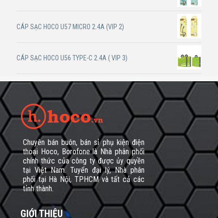
CÁP SẠC HOCO U57 MICRO 2.4A (VIP 2)
CÁP SẠC HOCO U56 TYPE-C 2.4A ( VIP 3)
Chuyên bán buôn, bán sỉ phụ kiện điện
thoại Hoco, Borofone là Nhà phân phối
chính thức của công ty được ủy quyền
tại Việt Nam. Tuyển đại lý, Nhà phân
phối tại Hà Nội, TPHCM và tất cả các
tỉnh thành.
GIỚI THIỆU