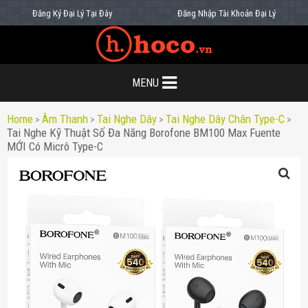
Đăng Ký Đại Lý Tại Đây
Đăng Nhập Tài Khoản Đại Lý
MENU
Home
Âm Thanh
Tai Nghe Dây
Tai Nghe Dây Chân Type-C
>
>
>
>
Tai Nghe Kỹ Thuật Số Đa Năng Borofone BM100 Max Fuente
MỚI Có Micrô Type-C