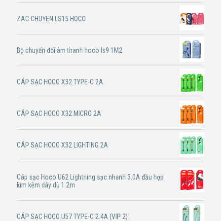
ZAC CHUYEN LS15 HOCO
Bộ chuyển đổi âm thanh hoco ls9 1M2
CÁP SẠC HOCO X32 TYPE-C 2A
CÁP SẠC HOCO X32 MICRO 2A
CÁP SẠC HOCO X32 LIGHTING 2A
Cáp sạc Hoco U62 Lightning sạc nhanh 3.0A đầu hợp
kim kẽm dây dù 1.2m
CÁP SẠC HOCO U57 TYPE-C 2.4A (VIP 2)