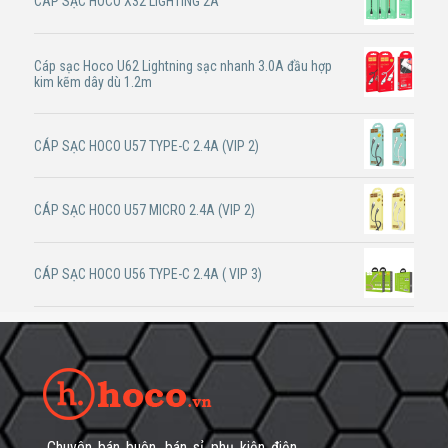
CÁP SẠC HOCO X32 LIGHTING 2A
Cáp sạc Hoco U62 Lightning sạc nhanh 3.0A đầu hợp
kim kẽm dây dù 1.2m
CÁP SẠC HOCO U57 TYPE-C 2.4A (VIP 2)
CÁP SẠC HOCO U57 MICRO 2.4A (VIP 2)
CÁP SẠC HOCO U56 TYPE-C 2.4A ( VIP 3)
Chuyên bán buôn, bán sỉ phụ kiện điện