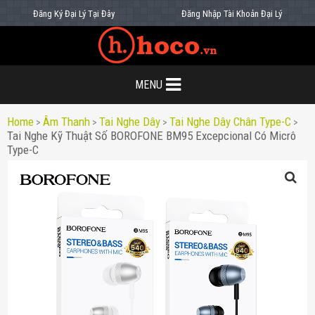
Đăng Ký Đại Lý Tại Đây
Đăng Nhập Tài Khoản Đại Lý
MENU
Home
Âm Thanh
Tai Nghe Dây
Tai Nghe Dây Chân Type-C
>
>
>
>
Tai Nghe Kỹ Thuật Số BOROFONE BM95 Excepcional Có Micrô
Type-C