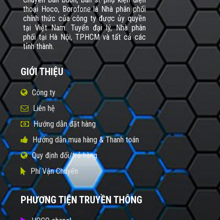
thoại Hoco, Borofone là Nhà phân phối
chính thức của công ty được ủy quyền
tại Việt Nam. Tuyển đại lý, Nhà phân
phối tại Hà Nội, TPHCM và tất cả các
tỉnh thành.
GIỚI THIỆU
Công ty
Liên hệ
Hướng dẫn đặt hàng
Hướng dẫn mua hàng & Thanh toán
Quy định đổi/trả hàng
Phí Vận Chuyển
PHƯƠNG TIỆN TRUYỀN THÔNG