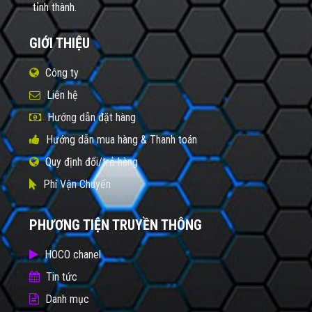
tỉnh thành.
GIỚI THIỆU
Công ty
Liên hệ
Hướng dẫn đặt hàng
Hướng dẫn mua hàng & Thanh toán
Quy định đổi/trả hàng
Phí Vận Chuyển
PHƯƠNG TIỆN TRUYỀN THÔNG
HOCO chanel
Tin tức
Danh mục