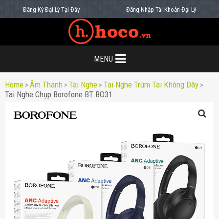
Đăng Ký Đại Lý Tại Đây
Đăng Nhập Tài Khoản Đại Lý
MENU
Home
Âm Thanh
Tai Nghe
Tai Nghe Trùm Tai Không Dây
>
>
>
>
Tai Nghe Chụp Borofone BT BO31