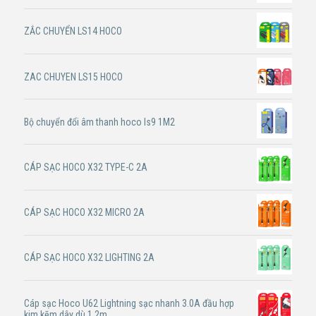
ZẮC CHUYỂN LS14 HOCO
ZAC CHUYEN LS15 HOCO
Bộ chuyển đổi âm thanh hoco ls9 1M2
CÁP SẠC HOCO X32 TYPE-C 2A
CÁP SẠC HOCO X32 MICRO 2A
CÁP SẠC HOCO X32 LIGHTING 2A
Cáp sạc Hoco U62 Lightning sạc nhanh 3.0A đầu hợp
kim kẽm dây dù 1.2m