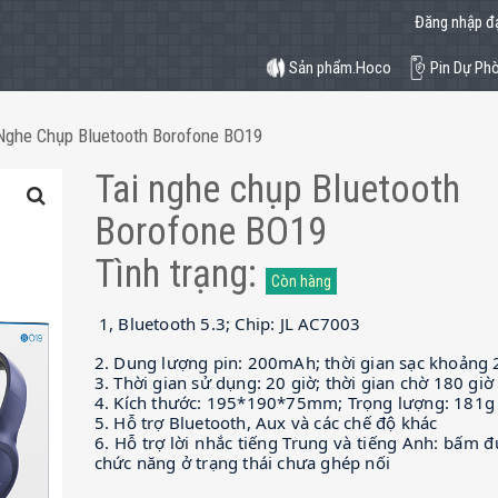
Đăng nhập đạ
Sản phẩm.Hoco
Pin Dự Ph
Nghe Chụp Bluetooth Borofone BO19
Tai nghe chụp Bluetooth
Borofone BO19
Tình trạng
:
Còn hàng
1, Bluetooth 5.3; Chip: JL AC7003
2. Dung lượng pin: 200mAh; thời gian sạc khoảng 
3. Thời gian sử dụng: 20 giờ; thời gian chờ 180 giờ
4. Kích thước: 195*190*75mm; Trọng lượng: 181g
5. Hỗ trợ Bluetooth, Aux và các chế độ khác
6. Hỗ trợ lời nhắc tiếng Trung và tiếng Anh: bấm 
chức năng ở trạng thái chưa ghép nối