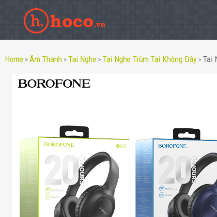
Home
Âm Thanh
Tai Nghe
Tai Nghe Trùm Tai Không Dây
Tai 
>
>
>
>