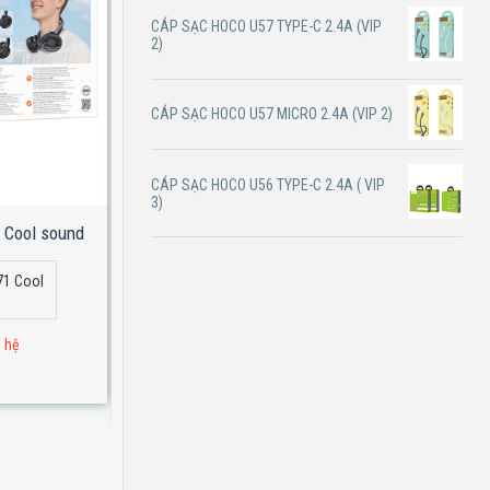
CÁP SẠC HOCO U57 TYPE-C 2.4A (VIP
2)
CÁP SẠC HOCO U57 MICRO 2.4A (VIP 2)
CÁP SẠC HOCO U56 TYPE-C 2.4A ( VIP
3)
 Cool sound
Tai nghe Bluetooth Hoco W72 Earl III abyss
mirror
71 Cool
Tai nghe Bluetooth Hoco W72 Earl III
abyss mirror
n hệ
Đơn hàng 1 triệu : liên hệ
Giá lẻ: Liên Hệ