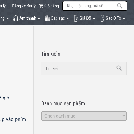
i lý
Đăng ký đại lý
Giỏ hàng
òng
Âm thanh
Cáp sạc
Giá Đỡ
Sạc Ô Tô
Tìm kiếm
2 giờ
Danh mục sản phẩm
đúp vào phím