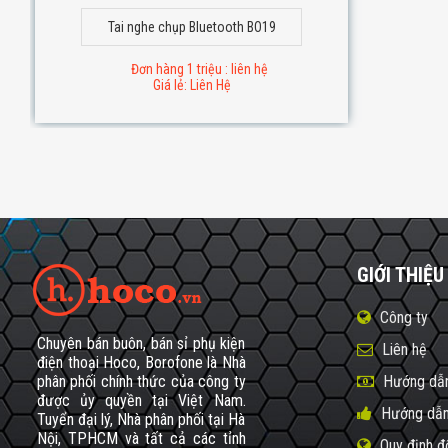
Tai nghe chụp Bluetooth BO19
Đơn hàng 1 triệu : liên hệ
Giá lẻ: Liên Hệ
GIỚI THIỆU
Công ty
Chuyên bán buôn, bán sỉ phụ kiện
Liên hệ
điện thoại Hoco, Borofone là Nhà
phân phối chính thức của công ty
Hướng dẫn
được ủy quyền tại Việt Nam.
Hướng dẫn
Tuyển đại lý, Nhà phân phối tại Hà
Nội, TPHCM và tất cả các tỉnh
Quy định đ