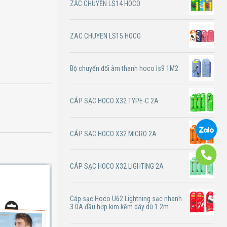
ZẮC CHUYỂN LS14 HOCO
ZAC CHUYEN LS15 HOCO
Bộ chuyển đổi âm thanh hoco ls9 1M2
CÁP SẠC HOCO X32 TYPE-C 2A
CÁP SẠC HOCO X32 MICRO 2A
CÁP SẠC HOCO X32 LIGHTING 2A
Cáp sạc Hoco U62 Lightning sạc nhanh
3.0A đầu hợp kim kẽm dây dù 1.2m