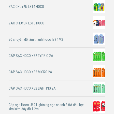
ZẮC CHUYỂN LS14 HOCO
ZAC CHUYEN LS15 HOCO
Bộ chuyển đổi âm thanh hoco ls9 1M2
CÁP SẠC HOCO X32 TYPE-C 2A
CÁP SẠC HOCO X32 MICRO 2A
CÁP SẠC HOCO X32 LIGHTING 2A
Cáp sạc Hoco U62 Lightning sạc nhanh 3.0A đầu hợp
kim kẽm dây dù 1.2m