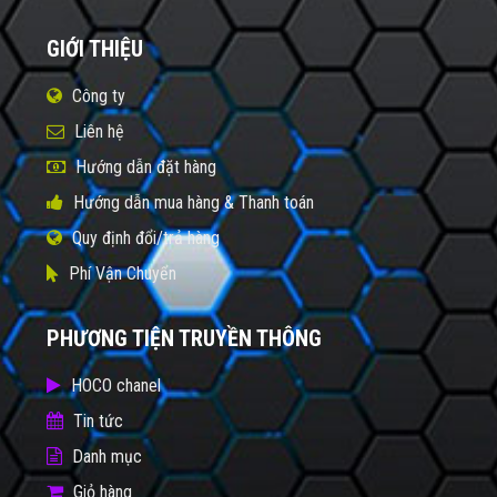
GIỚI THIỆU
Công ty
Liên hệ
Hướng dẫn đặt hàng
Hướng dẫn mua hàng & Thanh toán
Quy định đổi/trả hàng
Phí Vận Chuyển
PHƯƠNG TIỆN TRUYỀN THÔNG
HOCO chanel
Tin tức
Danh mục
Giỏ hàng