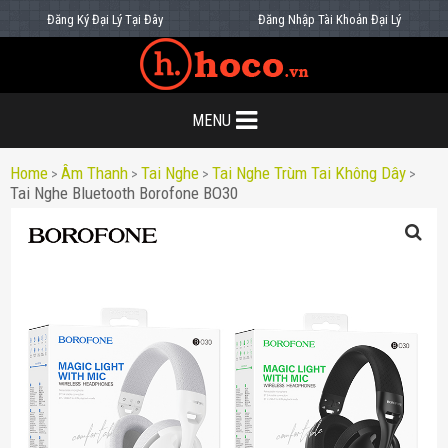
Đăng Ký Đại Lý Tại Đây
Đăng Nhập Tài Khoản Đại Lý
MENU
Home
Âm Thanh
Tai Nghe
Tai Nghe Trùm Tai Không Dây
>
>
>
>
Tai Nghe Bluetooth Borofone BO30