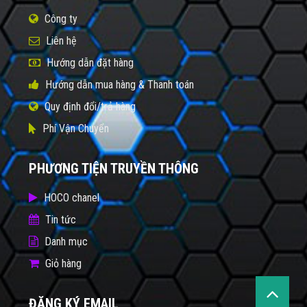
Công ty
Liên hệ
Hướng dẫn đặt hàng
Hướng dẫn mua hàng & Thanh toán
Quy định đổi/trả hàng
Phí Vận Chuyển
PHƯƠNG TIỆN TRUYỀN THÔNG
HOCO chanel
Tin tức
Danh mục
Giỏ hàng
ĐĂNG KÝ EMAIL