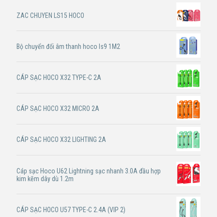
ZAC CHUYEN LS15 HOCO
Bộ chuyển đổi âm thanh hoco ls9 1M2
CÁP SẠC HOCO X32 TYPE-C 2A
CÁP SẠC HOCO X32 MICRO 2A
CÁP SẠC HOCO X32 LIGHTING 2A
Cáp sạc Hoco U62 Lightning sạc nhanh 3.0A đầu hợp
kim kẽm dây dù 1.2m
CÁP SẠC HOCO U57 TYPE-C 2.4A (VIP 2)