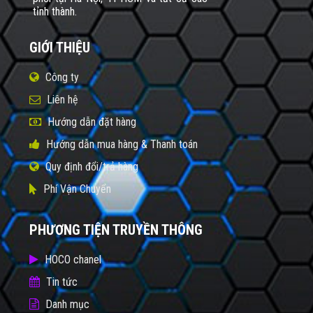
tỉnh thành.
GIỚI THIỆU
Công ty
Liên hệ
Hướng dẫn đặt hàng
Hướng dẫn mua hàng & Thanh toán
Quy định đổi/trả hàng
Phí Vận Chuyển
PHƯƠNG TIỆN TRUYỀN THÔNG
HOCO chanel
Tin tức
Danh mục