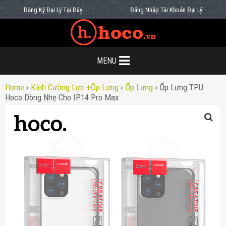
Đăng Ký Đại Lý Tại Đây
Đăng Nhập Tài Khoản Đại Lý
MENU
Home
Kính Cường Lực +ốp Lưng
Ốp Lưng
Ốp Lưng TPU
>
>
>
Hoco Dòng Nhẹ Cho IP14 Pro Max