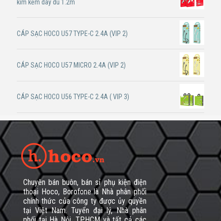
kim kẽm dây dù 1.2m
CÁP SẠC HOCO U57 TYPE-C 2.4A (VIP 2)
CÁP SẠC HOCO U57 MICRO 2.4A (VIP 2)
CÁP SẠC HOCO U56 TYPE-C 2.4A ( VIP 3)
Chuyên bán buôn, bán sỉ phụ kiện điện
thoại Hoco, Borofone là Nhà phân phối
chính thức của công ty được ủy quyền
tại Việt Nam. Tuyển đại lý, Nhà phân
phối tại Hà Nội, TPHCM và tất cả các