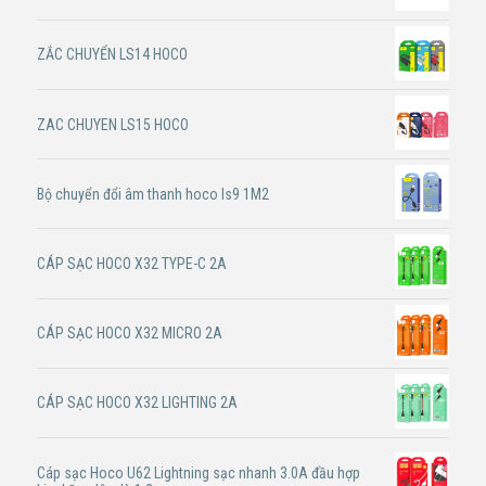
ZẮC CHUYỂN LS14 HOCO
ZAC CHUYEN LS15 HOCO
Bộ chuyển đổi âm thanh hoco ls9 1M2
CÁP SẠC HOCO X32 TYPE-C 2A
CÁP SẠC HOCO X32 MICRO 2A
CÁP SẠC HOCO X32 LIGHTING 2A
Cáp sạc Hoco U62 Lightning sạc nhanh 3.0A đầu hợp