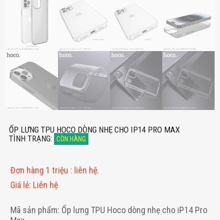
ỐP LƯNG TPU HOCO DÒNG NHẸ CHO IP14 PRO MAX
TÌNH TRẠNG
:
CÒN HÀNG
Đơn hàng 1 triệu
:
liên hệ.
Giá lẻ
:
Liên hệ
Mã sản phẩm: Ốp lưng TPU Hoco dòng nhẹ cho iP14 Pro