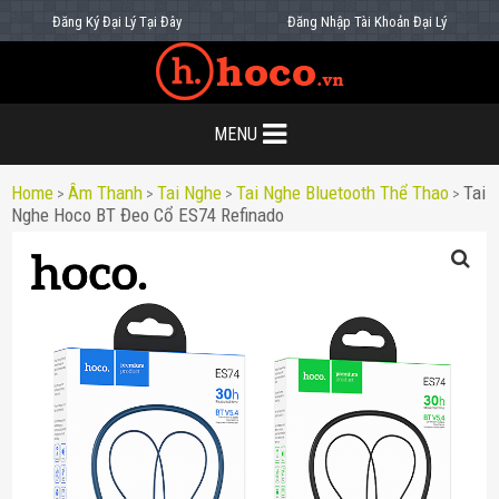
Đăng Ký Đại Lý Tại Đây
Đăng Nhập Tài Khoản Đại Lý
MENU
Home
Âm Thanh
Tai Nghe
Tai Nghe Bluetooth Thể Thao
Tai
>
>
>
>
Nghe Hoco BT Đeo Cổ ES74 Refinado