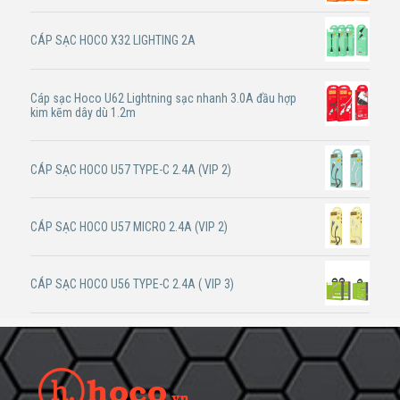
CÁP SẠC HOCO X32 LIGHTING 2A
Cáp sạc Hoco U62 Lightning sạc nhanh 3.0A đầu hợp
kim kẽm dây dù 1.2m
CÁP SẠC HOCO U57 TYPE-C 2.4A (VIP 2)
CÁP SẠC HOCO U57 MICRO 2.4A (VIP 2)
CÁP SẠC HOCO U56 TYPE-C 2.4A ( VIP 3)