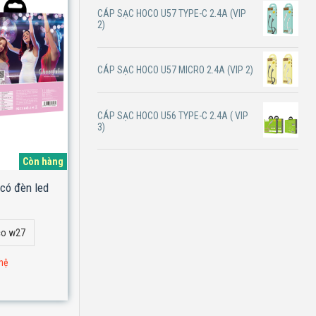
CÁP SẠC HOCO U57 TYPE-C 2.4A (VIP
2)
CÁP SẠC HOCO U57 MICRO 2.4A (VIP 2)
CÁP SẠC HOCO U56 TYPE-C 2.4A ( VIP
3)
Còn hàng
có đèn led
co w27
 hệ