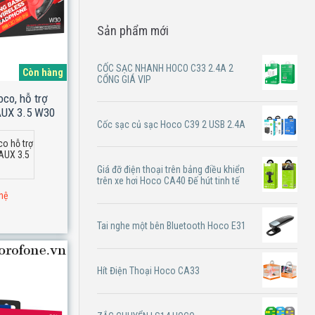
Sản phẩm mới
CỐC SẠC NHANH HOCO C33 2.4A 2
Còn hàng
CỔNG GIÁ VIP
oco, hỗ trợ
 AUX 3.5 W30
Cốc sạc củ sạc Hoco C39 2 USB 2.4A
co hỗ trợ
 AUX 3.5
Giá đỡ điện thoại trên bảng điều khiển
trên xe hơi Hoco CA40 Đế hút tinh tế
 hệ
Tai nghe một bên Bluetooth Hoco E31
Hít Điện Thoại Hoco CA33