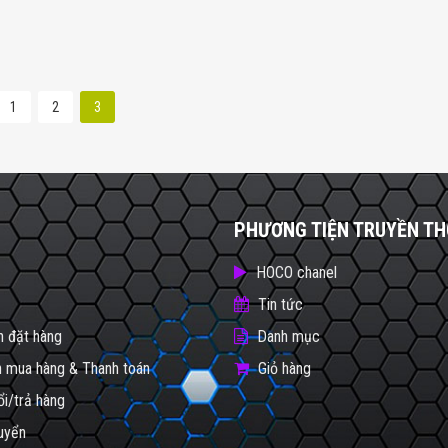
1
2
3
PHƯƠNG TIỆN TRUYỀN T
HOCO chanel
Tin tức
 đặt hàng
Danh mục
 mua hàng & Thanh toán
Giỏ hàng
ổi/trả hàng
uyển