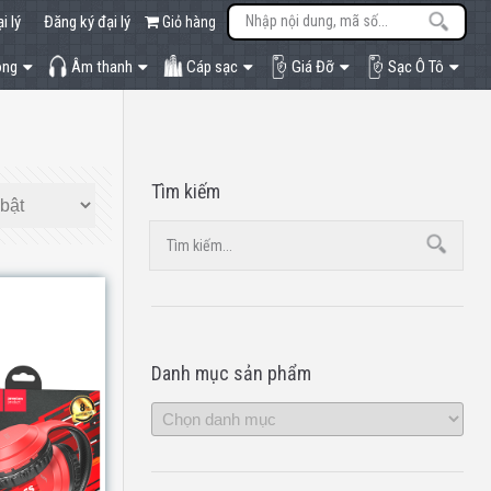
i lý
Đăng ký đại lý
Giỏ hàng
òng
Âm thanh
Cáp sạc
Giá Đỡ
Sạc Ô Tô
Tìm kiếm
Danh mục sản phẩm