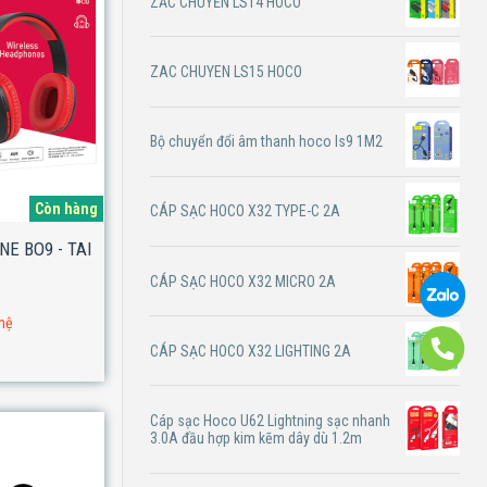
ZẮC CHUYỂN LS14 HOCO
ZAC CHUYEN LS15 HOCO
Bộ chuyển đổi âm thanh hoco ls9 1M2
Còn hàng
CÁP SẠC HOCO X32 TYPE-C 2A
E BO9 - TAI
CÁP SẠC HOCO X32 MICRO 2A
 hệ
CÁP SẠC HOCO X32 LIGHTING 2A
Cáp sạc Hoco U62 Lightning sạc nhanh
3.0A đầu hợp kim kẽm dây dù 1.2m