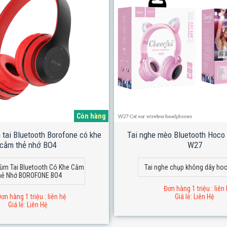
Còn hàng
 tai Bluetooth Borofone có khe
Tai nghe mèo Bluetooth Hoco 
cắm thẻ nhớ BO4
W27
rùm Tai Bluetooth Có Khe Cắm
Tai nghe chụp không dây ho
hẻ Nhớ BOROFONE BO4
Đơn hàng 1 triệu : liên
ơn hàng 1 triệu : liên hệ
Giá lẻ: Liên Hệ
Giá lẻ: Liên Hệ