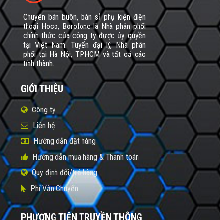
Chuyên bán buôn, bán sỉ phụ kiện điện
thoại Hoco, Borofone là Nhà phân phối
chính thức của công ty được ủy quyền
tại Việt Nam. Tuyển đại lý, Nhà phân
phối tại Hà Nội, TPHCM và tất cả các
tỉnh thành.
GIỚI THIỆU
Công ty
Liên hệ
Hướng dẫn đặt hàng
Hướng dẫn mua hàng & Thanh toán
Quy định đổi/trả hàng
Phí Vận Chuyển
PHƯƠNG TIỆN TRUYỀN THÔNG