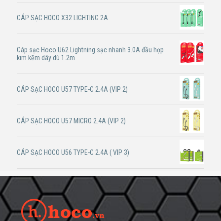
CÁP SẠC HOCO X32 LIGHTING 2A
Cáp sạc Hoco U62 Lightning sạc nhanh 3.0A đầu hợp
kim kẽm dây dù 1.2m
CÁP SẠC HOCO U57 TYPE-C 2.4A (VIP 2)
CÁP SẠC HOCO U57 MICRO 2.4A (VIP 2)
CÁP SẠC HOCO U56 TYPE-C 2.4A ( VIP 3)