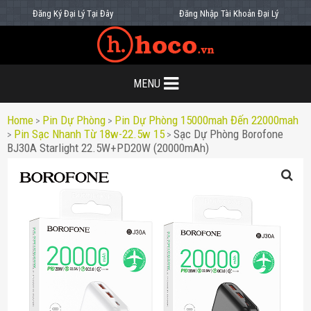
Đăng Ký Đại Lý Tại Đây
Đăng Nhập Tài Khoản Đại Lý
MENU
Home
Pin Dự Phòng
Pin Dự Phòng 15000mah Đến 22000mah
>
>
Pin Sạc Nhanh Từ 18w-22.5w 15
Sạc Dự Phòng Borofone
>
>
BJ30A Starlight 22.5W+PD20W (20000mAh)