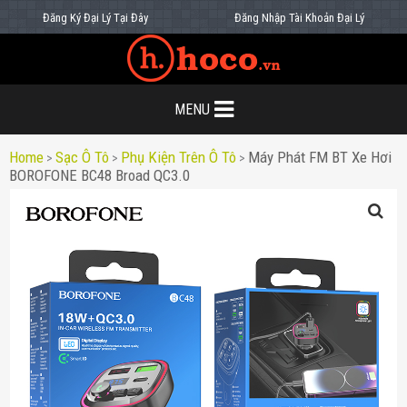
Đăng Ký Đại Lý Tại Đây
Đăng Nhập Tài Khoản Đại Lý
MENU
Home
Sạc Ô Tô
Phụ Kiện Trên Ô Tô
Máy Phát FM BT Xe Hơi
>
>
>
BOROFONE BC48 Broad QC3.0