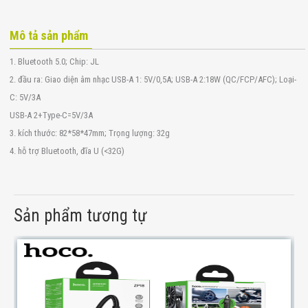
Mô tả sản phẩm
1. Bluetooth 5.0; Chip: JL
2. đầu ra: Giao diện âm nhạc USB-A 1: 5V/0,5A; USB-A 2:18W (QC/FCP/AFC); Loại-
C: 5V/3A
USB-A 2+Type-C=5V/3A
3. kích thước: 82*58*47mm; Trọng lượng: 32g
4. hỗ trợ Bluetooth, đĩa U (<32G)
Sản phẩm tương tự