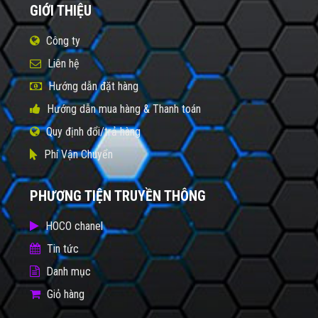
GIỚI THIỆU
Công ty
Liên hệ
Hướng dẫn đặt hàng
Hướng dẫn mua hàng & Thanh toán
Quy định đổi/trả hàng
Phí Vận Chuyển
PHƯƠNG TIỆN TRUYỀN THÔNG
HOCO chanel
Tin tức
Danh mục
Giỏ hàng