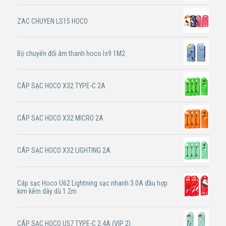
ZAC CHUYEN LS15 HOCO
Bộ chuyển đổi âm thanh hoco ls9 1M2
CÁP SẠC HOCO X32 TYPE-C 2A
CÁP SẠC HOCO X32 MICRO 2A
CÁP SẠC HOCO X32 LIGHTING 2A
Cáp sạc Hoco U62 Lightning sạc nhanh 3.0A đầu hợp
kim kẽm dây dù 1.2m
CÁP SẠC HOCO U57 TYPE-C 2.4A (VIP 2)