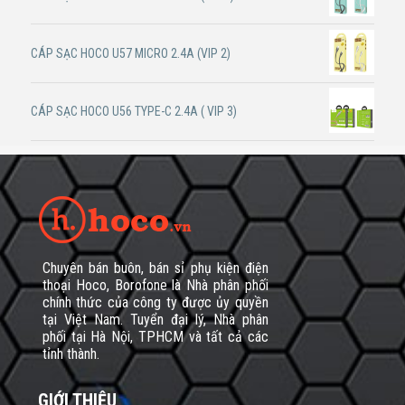
CÁP SẠC HOCO U57 MICRO 2.4A (VIP 2)
CÁP SẠC HOCO U56 TYPE-C 2.4A ( VIP 3)
Chuyên bán buôn, bán sỉ phụ kiện điện
thoại Hoco, Borofone là Nhà phân phối
chính thức của công ty được ủy quyền
tại Việt Nam. Tuyển đại lý, Nhà phân
phối tại Hà Nội, TPHCM và tất cả các
tỉnh thành.
GIỚI THIỆU