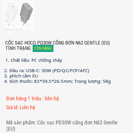
CỐC SẠC HOCO PD30W CỔNG ĐƠN N62 GENTLE (EU)
TÌNH TRẠNG
:
CÒN HÀNG
1. Chất liệu: PC chống cháy
2. Đầu ra: USB-C: 30W (PD/QC/FCP/AFC)
3. phích cắm EU
4. Kích thước: 83*39.5*26.5mm; Trọng lượng: 58g
Đơn hàng 1 triệu
:
liên hệ.
Giá lẻ
:
Liên hệ
Mã sản phẩm: Cốc sạc PD30W cổng đơn N62 Gentle
(EU)