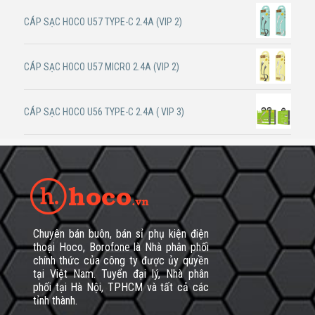
CÁP SẠC HOCO U57 TYPE-C 2.4A (VIP 2)
CÁP SẠC HOCO U57 MICRO 2.4A (VIP 2)
CÁP SẠC HOCO U56 TYPE-C 2.4A ( VIP 3)
Chuyên bán buôn, bán sỉ phụ kiện điện
thoại Hoco, Borofone là Nhà phân phối
chính thức của công ty được ủy quyền
tại Việt Nam. Tuyển đại lý, Nhà phân
phối tại Hà Nội, TPHCM và tất cả các
tỉnh thành.