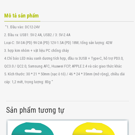
Mô tả sản phẩm
"1. Đầu vào: DC12-24V
2. Đầu ra: USB1: 5V-2.4A, USB2 / 3: 5V-2.4A
Loại-C: 5V-3A (PD) 9V-2A (PD) 12V-1.5A (PD) 18W; tổng sản lượng: 42W
3. hợp kim nhôm + vật liệu PC chống cháy
4.Chỉ báo LED màu xanh dương tích hợp, đầu ra 3USB + Type-C, hỗ trợ PD3.0,
QC3.0 / QC2.0, Samsung AFC, Huawei FCP, APPLE 2.4 và các giao thức khác
5. Kích thước: 30 * 21 * 50mm (sạc ô tô) / 46 * 24 * 35mm (mở rộng), chiều dài
cáp: 1,2 mét, trọng lượng: 83g "
Sản phẩm tương tự