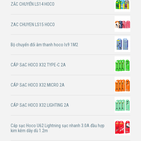
ZẮC CHUYỂN LS14 HOCO
ZAC CHUYEN LS15 HOCO
Bộ chuyển đổi âm thanh hoco ls9 1M2
CÁP SẠC HOCO X32 TYPE-C 2A
CÁP SẠC HOCO X32 MICRO 2A
CÁP SẠC HOCO X32 LIGHTING 2A
Cáp sạc Hoco U62 Lightning sạc nhanh 3.0A đầu hợp
kim kẽm dây dù 1.2m