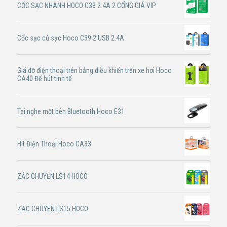
CỐC SẠC NHANH HOCO C33 2.4A 2 CỔNG GIÁ VIP
Cốc sạc củ sạc Hoco C39 2 USB 2.4A
Giá đỡ điện thoại trên bảng điều khiển trên xe hơi Hoco
CA40 Đế hút tinh tế
Tai nghe một bên Bluetooth Hoco E31
Hít Điện Thoại Hoco CA33
ZẮC CHUYỂN LS14 HOCO
ZAC CHUYEN LS15 HOCO