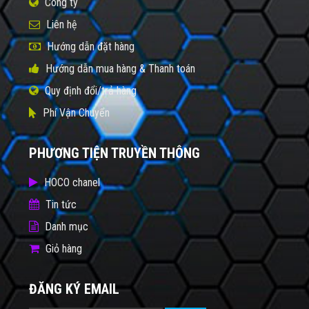
Công ty
Liên hệ
Hướng dẫn đặt hàng
Hướng dẫn mua hàng & Thanh toán
Quy định đổi/trả hàng
Phí Vận Chuyển
PHƯƠNG TIỆN TRUYỀN THÔNG
HOCO chanel
Tin tức
Danh mục
Giỏ hàng
ĐĂNG KÝ EMAIL