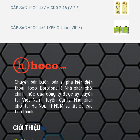
CÁP SẠC HOCO U57 MICRO 2.4A (VIP 2)
CÁP SẠC HOCO U56 TYPE-C 2.4A ( VIP 3)
Chuyên bán buôn, bán sỉ phụ kiện điện
thoại Hoco, Borofone là Nhà phân phối
chính thức của công ty được ủy quyền
tại Việt Nam. Tuyển đại lý, Nhà phân
phối tại Hà Nội, TPHCM và tất cả các
tỉnh thành.
GIỚI THIỆU