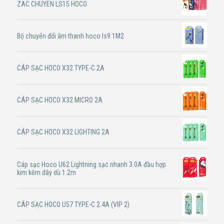
ZAC CHUYEN LS15 HOCO
Bộ chuyển đổi âm thanh hoco ls9 1M2
CÁP SẠC HOCO X32 TYPE-C 2A
CÁP SẠC HOCO X32 MICRO 2A
CÁP SẠC HOCO X32 LIGHTING 2A
Cáp sạc Hoco U62 Lightning sạc nhanh 3.0A đầu hợp
kim kẽm dây dù 1.2m
CÁP SẠC HOCO U57 TYPE-C 2.4A (VIP 2)