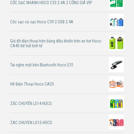
CỐC SẠC NHANH HOCO C33 2.4A 2 CỔNG GIÁ VIP
Cốc sạc củ sạc Hoco C39 2 USB 2.4A
Giá đỡ điện thoại trên bảng điều khiển trên xe hơi Hoco
CA40 Đế hút tinh tế
Tai nghe một bên Bluetooth Hoco E31
Hít Điện Thoại Hoco CA33
ZẮC CHUYỂN LS14 HOCO
ZAC CHUYEN LS15 HOCO