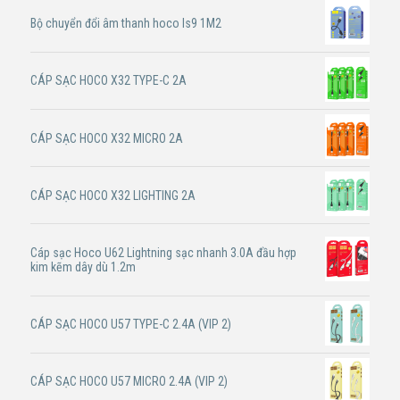
Bộ chuyển đổi âm thanh hoco ls9 1M2
CÁP SẠC HOCO X32 TYPE-C 2A
CÁP SẠC HOCO X32 MICRO 2A
CÁP SẠC HOCO X32 LIGHTING 2A
Cáp sạc Hoco U62 Lightning sạc nhanh 3.0A đầu hợp
kim kẽm dây dù 1.2m
CÁP SẠC HOCO U57 TYPE-C 2.4A (VIP 2)
CÁP SẠC HOCO U57 MICRO 2.4A (VIP 2)