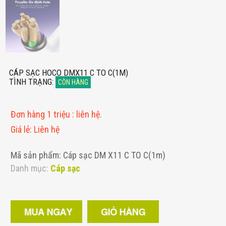
CÁP SẠC HOCO DMX11 C TO C(1M)
TÌNH TRẠNG
:
CÒN HÀNG
Đơn hàng 1 triệu
:
liên hệ.
Giá lẻ
:
Liên hệ
Mã sản phẩm: Cáp sạc DM X11 C TO C(1m)
Danh mục:
Cáp sạc