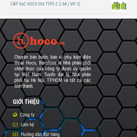
CÁP SẠC HOCO U56 TYPE-C 2.4A ( VIP 3)
Chuyên bán buôn, bán sỉ phụ kiện điện
thoại Hoco, Borofone là Nhà phân phối
chính thức của công ty được ủy quyền
tại Việt Nam. Tuyển đại lý, Nhà phân
phối tại Hà Nội, TPHCM và tất cả các
tỉnh thành.
GIỚI THIỆU
Công ty
Liên hệ
Hướng dẫn đặt hàng