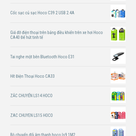
Cốc sạc củ sạc Hoco C39 2 USB 2.4A
Giá đỡ điện thoại trên bảng điều khiển trên xe hơi Hoco
CA40 Đế hút tinh tế
Tai nghe một bên Bluetooth Hoco E31
Hít Điện Thoại Hoco CA33
ZẮC CHUYỂN LS14 HOCO
ZAC CHUYEN LS15 HOCO
Bộ chuyển đổi âm thanh hoco ls9 1M2