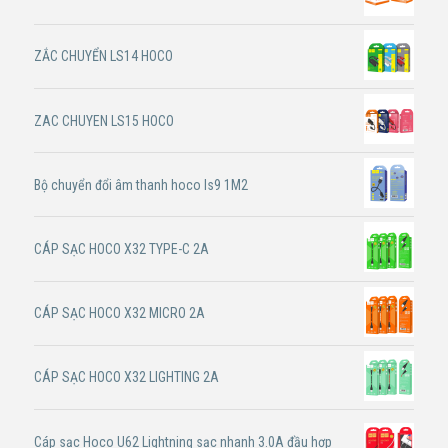
ZẮC CHUYỂN LS14 HOCO
ZAC CHUYEN LS15 HOCO
Bộ chuyển đổi âm thanh hoco ls9 1M2
CÁP SẠC HOCO X32 TYPE-C 2A
CÁP SẠC HOCO X32 MICRO 2A
CÁP SẠC HOCO X32 LIGHTING 2A
Cáp sạc Hoco U62 Lightning sạc nhanh 3.0A đầu hợp