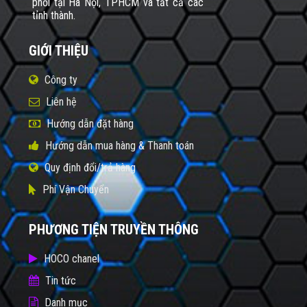
phối tại Hà Nội, TPHCM và tất cả các
tỉnh thành.
GIỚI THIỆU
Công ty
Liên hệ
Hướng dẫn đặt hàng
Hướng dẫn mua hàng & Thanh toán
Quy định đổi/trả hàng
Phí Vận Chuyển
PHƯƠNG TIỆN TRUYỀN THÔNG
HOCO chanel
Tin tức
Danh mục