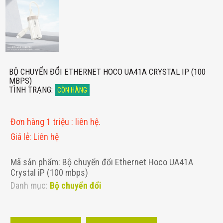
BỘ CHUYỂN ĐỔI ETHERNET HOCO UA41A CRYSTAL IP (100
MBPS)
TÌNH TRẠNG
:
CÒN HÀNG
Đơn hàng 1 triệu
:
liên hệ.
Giá lẻ
:
Liên hệ
Mã sản phẩm: Bộ chuyển đổi Ethernet Hoco UA41A
Crystal iP (100 mbps)
Danh mục:
Bộ chuyển đổi